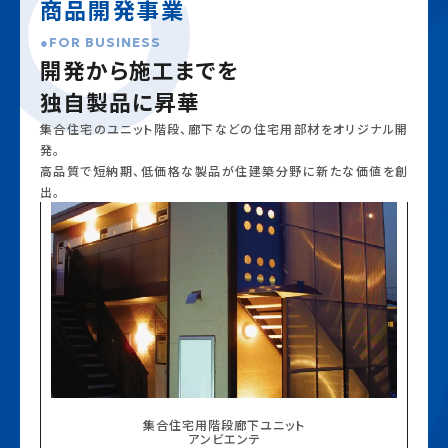
商品開発事業
FOR BUSINESS
開発から施工までを
独自製品に昇華
集合住宅のユニット階段、廊下などの住宅用部材をオリジナル開
発。
高品質で短納期、低価格な製品が住建築分野に新たな価値を創
出。
集合住宅用階段廊下ユニット
アンビエンテ