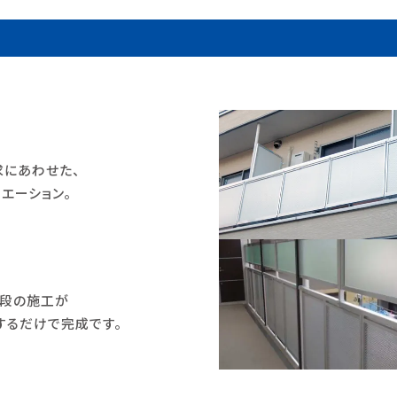
段
求にあわせた、
エーション。
階段の施工が
するだけで完成です。