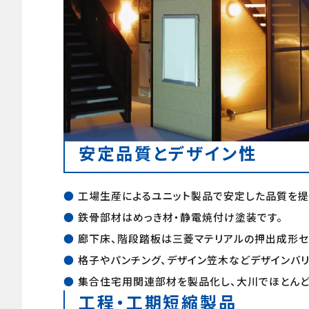
安定品質とデザイン性
●
工場生産によるユニット製品で安定した品質を提
●
鉄骨部材はめっき材・静電焼付け塗装です。
●
廊下床、階段踏板は三菱マテリアルの押出成形セ
●
格子やパンチング、デザイン笠木などデザインバ
●
集合住宅用関連部材を製品化し、大川でほとん
工程・工期短縮製品