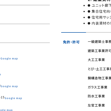
ユニット廊
集合住宅向
住宅用サッ
内装資材の
一級建築士事
免許・許可
建築工事業許
2
Google map
大工工事業
とび・土工工事
p
鋼構造物工事
0
Google map
ガラス工事業
防水工事業
15
Google map
左官工事業
ogle map