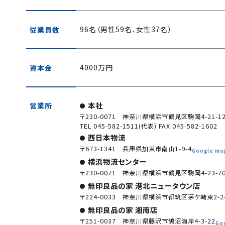
96名（男性59名、女性37名）
従業員数
4000万円
資本金
本社
営業所
〒230-0071 神奈川県横浜市鶴見区駒岡4-21-1
TEL 045-582-1511(代表) FAX 045-582-1602
西日本物流
〒673-1341 兵庫県加東市南山1-9-4
Google ma
横浜物流センター
〒230-0071 神奈川県横浜市鶴見区駒岡4-23-7
無印良品の家 港北ニュータウン店
〒224-0033 神奈川県横浜市都筑区茅ケ崎東2-2-
無印良品の家 湘南店
〒251-0037 神奈川県藤沢市鵠沼海岸4-3-22
Go